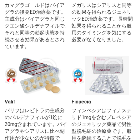
カマグラゴールドはバイア
メガリスはシアリスと同等
グラの後発ED治療薬です。
の効果を得られるジェネリ
主成分はバイアグラと同じ
ックED治療薬です。長時間
クエン酸シルデナフィルで,
効果を得られることから服
それと同等の勃起状態を持
用のタイミングを気にする
続させる効果があるとされ
必要がなくなりました。
ています。
Valif
Finpecia
バリフはレビトラの主成分
フィンペシアはフィナステ
のバルデナフィルが1錠に
リド1mgを含むプロペシア
20mg含まれています。バイ
のジェネリック薬品で男性
アグラやシアリスに比べ副
型脱毛症の治療薬です。服
作用が少ないのが特徴で
用を継続することで脱毛を