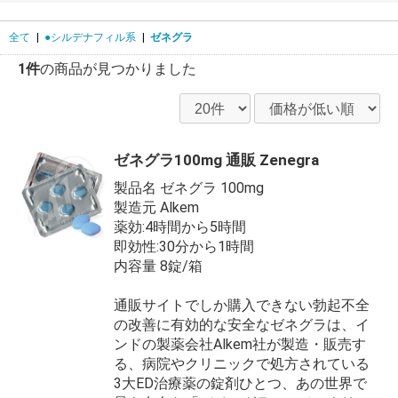
全て
|
●シルデナフィル系
|
ゼネグラ
1件
の商品が見つかりました
ゼネグラ100mg 通販 Zenegra
製品名 ゼネグラ 100mg
製造元 Alkem
薬効:4時間から5時間
即効性:30分から1時間
内容量 8錠/箱
通販サイトでしか購入できない勃起不全
の改善に有効的な安全なゼネグラは、イ
ンドの製薬会社Alkem社が製造・販売す
る、病院やクリニックで処方されている
3大ED治療薬の錠剤ひとつ、あの世界で