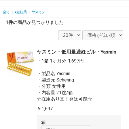
全て
|
●避妊薬
|
ヤスミン
1件
の商品が見つかりました
ヤスミン・低用量避妊ピル・Yasmin
・1箱 1ヶ月分-1,697円
・製品名 Yasmin
・製造元 Schering
・分類 女性用
・内容量 21錠/箱
☆在庫あり直ぐ発送可能☆
￥1,697
箱