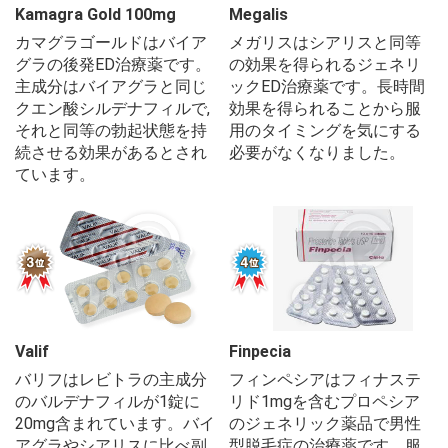
Kamagra Gold 100mg
Megalis
カマグラゴールドはバイア
メガリスはシアリスと同等
グラの後発ED治療薬です。
の効果を得られるジェネリ
主成分はバイアグラと同じ
ックED治療薬です。長時間
クエン酸シルデナフィルで,
効果を得られることから服
それと同等の勃起状態を持
用のタイミングを気にする
続させる効果があるとされ
必要がなくなりました。
ています。
Valif
Finpecia
バリフはレビトラの主成分
フィンペシアはフィナステ
のバルデナフィルが1錠に
リド1mgを含むプロペシア
20mg含まれています。バイ
のジェネリック薬品で男性
アグラやシアリスに比べ副
型脱毛症の治療薬です。服