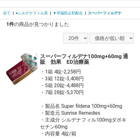
全て
|
●シルデナフィル系
|
▼早漏防止剤配合
|
スーパーフィルデナ
1件
の商品が見つかりました
スーパーフィルデナ100mg+60mg 通
販 効果 ED治療薬
・1箱 4錠-2,258円
・3箱 12錠-3,408円
・5箱 20錠-4,488円
・7箱 28錠-5,370円
・製品名 Super fildena 100mg+60mg
・製造元 Sunrise Remedies
・主成分 シルデナフィル100mgダポキ
セチン60mg
・内容量 4錠/箱