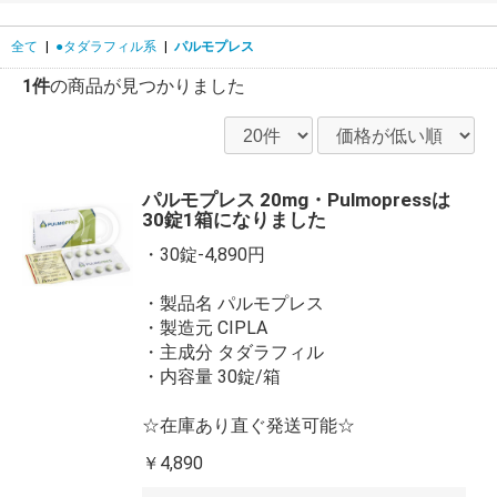
全て
|
●タダラフィル系
|
パルモプレス
1件
の商品が見つかりました
パルモプレス 20mg・Pulmopressは
30錠1箱になりました
・30錠-4,890円
・製品名 パルモプレス
・製造元 CIPLA
・主成分 タダラフィル
・内容量 30錠/箱
☆在庫あり直ぐ発送可能☆
￥4,890