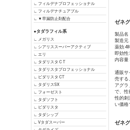
フィルデナプロフェッショナル
フィルデナチュアブル
▼早漏防止剤配合
ゼネグラ
●タダラフィル系
製品名 
メガリス
製造元 A
薬効:
シアリススーパーアクティブ
即効性
エリ
内容量 
タダリスタ C T
タダリスタプロフェッショナル
通販サ
ビダリスタ CT
売する
タダリスSX
アグラ
で、性
フォーゼスト
性的刺
タダソフト
い価格
ビダリスタ
タダシップ
ゼネ
Vタダスーパー
タダライズ