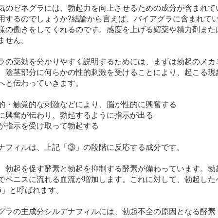
気のゼネグラには、勃起力を向上させるための成分が含まれて
用するのでしょうか?結論から言えば、バイアグラに含まれて
様の働きをしてくれるのです。感度を上げる媚薬や精力剤また
ません。
ラの薬効を分かりやすく説明するためには、まずは勃起のメカ
、陰茎部分に何らかの性的刺激を受けることにより、起こる現
へと伝わっていきます。
的・触覚的な刺激などにより、脳が性的に興奮する
に興奮が伝わり、勃起するように指示が出る
が指示を受け取って勃起する
ナフィルは、上記「③」の段階に反応する成分です。
、勃起を促す酵素と勃起を抑制する酵素が備わっています。勃起
でペニスに流れる血流が増加します。これに対して、勃起した
E5」と呼ばれます。
グラの主成分シルデナフィルには、勃起不全の原因となる酵素「