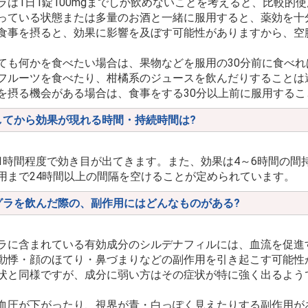
ラは1日1錠100mgまでしか飲めないことを考えると、比較的
っている状態または多量のお酒と一緒に服用すると、薬効を十
食事を摂ると、効果に影響を及ぼす可能性がありますから、空
ても何かを食べたい場合は、果物などを服用の30分前に食べ
フルーツを食べたり、柑橘系のジュースを飲んだりすることは
を摂る機会がある場合は、食事をする30分以上前に服用するこ
してから効果が現れる時間・持続時間は?
1時間程度で効き目が出てきます。また、効果は4～6時間の間
用まで24時間以上の間隔を空けることが定められています。
グラを飲んだ際の、副作用にはどんなものがある?
ラに含まれている有効成分のシルデナフィルには、血流を促進
動悸・顔のほてり・鼻づまりなどの副作用を引き起こす可能性
状と同様ですが、成分に弱い方はその症状が特に強く出るよう
血圧が下がったり、視界が青・白っぽく見えたりする副作用が