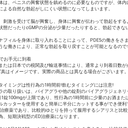
体は、ペニスの興奮状態を鎮めるのに必要なものですが、体内
による自然な勃起がしにくい状態になってしまいます。
、刺激を受けて脳が興奮し、身体に興奮が伝わって勃起をするよ
状態だったりcGMPの分泌が少量だったりすると、勃起できな
ナフィルを身体に取り入れることによって、PDE5の働きをさ
うな働きにより、正常な勃起を取り戻すことが可能となるので
日でお手元に到着
または日本での税関及び輸送事情により、通常より到着日数が
:写真はイメージです。実際の商品とは異なる場合がございます。
タイミングは性行為の1時間前!飲むタイミングには注意!
ラの取り扱いは、バイアグラや他の錠剤のバイアグラジェネリ
日1錠100mgが上限であり、性行為の1時間前に少量のお酒または
ルカッターを使用すると簡単に半分にカットする事ができ便利
D治療薬であり、比較的ゆとりを持って服用するシアリスと比
為、短期決戦型のED治療薬になります。