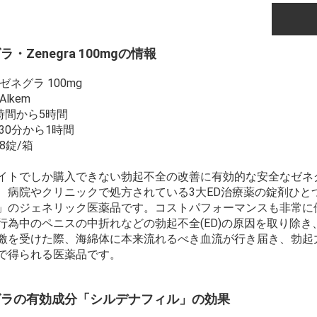
・Zenegra 100mgの情報
ゼネグラ 100mg
lkem
4時間から5時間
:30分から1時間
8錠/箱
イトでしか購入できない勃起不全の改善に有効的な安全なゼネグ
、病院やクリニックで処方されている3大ED治療薬の錠剤ひと
」のジェネリック医薬品です。コストパフォーマンスも非常に
行為中のペニスの中折れなどの勃起不全(ED)の原因を取り除
激を受けた際、海綿体に本来流れるべき血流が行き届き、勃起
で得られる医薬品です。
グラの有効成分「シルデナフィル」の効果