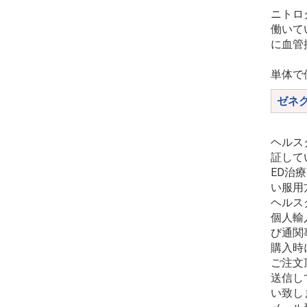
ニトロ
働いて
に血管
単体で
ゼネ
ヘルス
証して
ED治
い服用
ヘルス
個人輸
び通関
購入時
ご注文
送信し
い致し