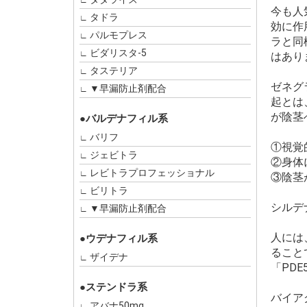
今も人
タドラ
効に作
パルモプレス
ラと同
ビダリスタ-5
はあり
タステリア
ゼネグ
▼早漏防止剤配合
起とは
が陰茎
●バルデナフィル系
バリフ
①視覚
ジェビトラ
②身体
レビトラプロフェッショナル
③陰茎
ビリトラ
シルデ
▼早漏防止剤配合
人には
●ウデナフィル系
ること
ザイデナ
「PD
●ステンドラ系
バイア
アバナ50mg