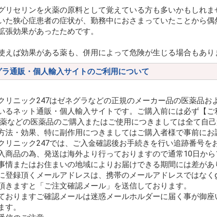
グリセリンを火薬の原料として覚えている方も多いかもしれま
いた狭心症患者の症状が、勤務中におさまっていたことから偶
拡張効果があったためです。
使えば効果がある薬も、併用によって危険が生じる場合もあり
グラ通販・個人輸入サイトのご利用について
クリニック247はゼネグラなどの正規のメーカー品の医薬品お
いるネット通販・個人輸入サイトです。ご購入前には必ず【ご
療薬などの医薬品のご購入またはご使用につきましては全て自
方法・効果、特に副作用につきましてはご購入者様で事前にお
クリニック247では、ご入金確認後お手続きを行い追跡番号を
入商品の為、発送は海外より行っておりますので通常10日から
事情またはお住まいの地域によりお届けできる期間には差があ
に登録頂くメールアドレスは、携帯のメールアドレスではなくgma
頂きますと「ご注文確認メール」を送信しております。
ておりますご確認メールは迷惑メールホルダーに届く事が御座
ます。