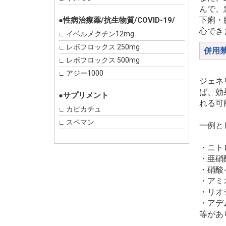
んで、
下痢・
●性病治療薬/抗生物質/COVID-19/
心でき
イベルメクチン12mg
レボフロックス 250mg
併用
レボフロックス 500mg
アジー1000
ジェネ
ば、効
●サプリメント
れる可
カピカチュ
スペマン
一例と
・ニト
・亜硝
・硝酸
・アミ
・リオ
・アデ
等があ