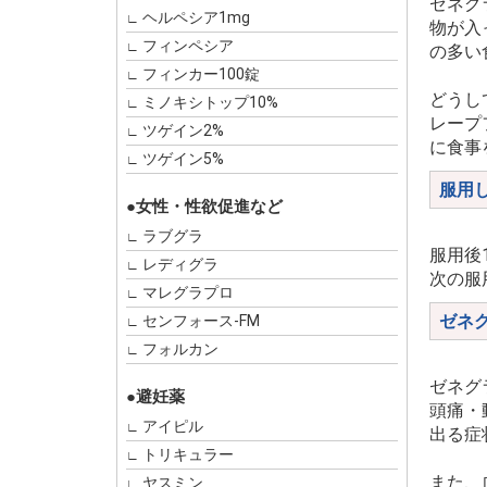
ゼネグ
ヘルペシア1mg
物が入
フィンペシア
の多い
フィンカー100錠
どうし
ミノキシトップ10%
レープ
ツゲイン2%
に食事
ツゲイン5%
服用
●女性・性欲促進など
ラブグラ
服用後
レディグラ
次の服
マレグラプロ
ゼネ
センフォース-FM
フォルカン
ゼネグ
●避妊薬
頭痛・
アイピル
出る症
トリキュラー
また、
ヤスミン