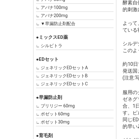
酵素自
アバナ100mg
的刺激
アバナ200mg
よって
▼早漏防止剤配合
ている
●ミックスED薬
シルデ
シルビトラ
このよ
●EDセット
約10
ジェネリックEDセットA
発送国
ジェネリックEDセットB
(注意
ジェネリックEDセットC
服用の
●早漏防止剤
ゼネグ
合、1
ブリリジー 60mg
す。ピ
ポゼット60mg
同じE
ポゼット30mg
的早い
●育毛剤