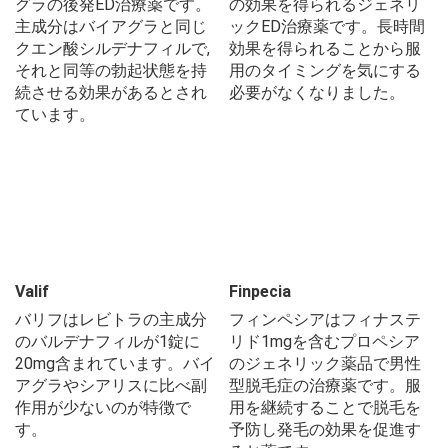
グラの後発ED治療薬です。
の効果を得られるジェネリ
主成分はバイアグラと同じ
ックED治療薬です。長時間
クエン酸シルデナフィルで,
効果を得られることから服
それと同等の勃起状態を持
用のタイミングを気にする
続させる効果があるとされ
必要がなくなりました。
ています。
Valif
Finpecia
バリフはレビトラの主成分
フィンペシアはフィナステ
のバルデナフィルが1錠に
リド1mgを含むプロペシア
20mg含まれています。バイ
のジェネリック薬品で男性
アグラやシアリスに比べ副
型脱毛症の治療薬です。服
作用が少ないのが特徴で
用を継続することで脱毛を
す。
予防し発毛の効果を促進す